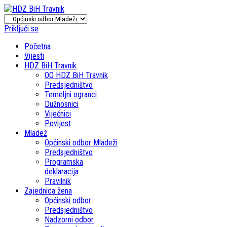
Priključi se
Početna
Vijesti
HDZ BiH Travnik
OO HDZ BiH Travnik
Predsjedništvo
Temeljni ogranci
Dužnosnici
Vijećnici
Povijest
Mladež
Općinski odbor Mladeži
Predsjedništvo
Programska
deklaracija
Pravilnik
Zajednica žena
Općinski odbor
Predsjedništvo
Nadzorni odbor