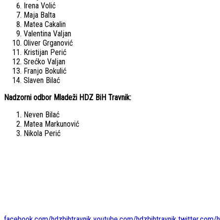
Irena Volić
Maja Balta
Matea Cakalin
Valentina Valjan
Oliver Grganović
Kristijan Perić
Srećko Valjan
Franjo Bokulić
Slaven Bilać
Nadzorni odbor Mladeži HDZ BiH Travnik:
Neven Bilać
Matea Markunović
Nikola Perić
facebook.com/hdzbihtravnik
youtube.com/hdzbihtravnik
twitter.com/h