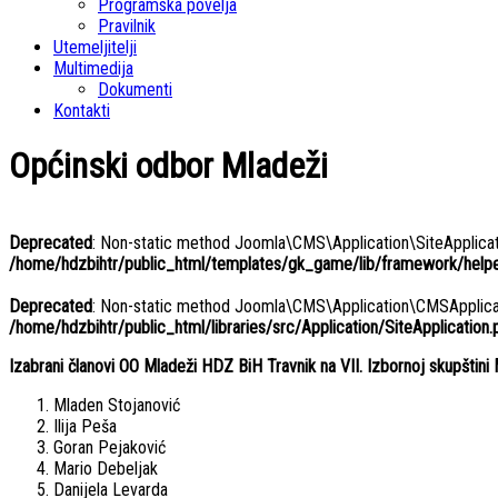
Programska povelja
Pravilnik
Utemeljitelji
Multimedija
Dokumenti
Kontakti
Općinski odbor Mladeži
Deprecated
: Non-static method Joomla\CMS\Application\SiteApplicatio
/home/hdzbihtr/public_html/templates/gk_game/lib/framework/helper
Deprecated
: Non-static method Joomla\CMS\Application\CMSApplicatio
/home/hdzbihtr/public_html/libraries/src/Application/SiteApplication.
Izabrani članovi OO Mladeži HDZ BiH Travnik na VII. Izbornoj skupštini 
Mladen Stojanović
Ilija Peša
Goran Pejaković
Mario Debeljak
Danijela Levarda