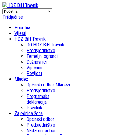
Priključi se
Početna
Vijesti
HDZ BiH Travnik
OO HDZ BiH Travnik
Predsjedništvo
Temeljni ogranci
Dužnosnici
Vijećnici
Povijest
Mladež
Općinski odbor Mladeži
Predsjedništvo
Programska
deklaracija
Pravilnik
Zajednica žena
Općinski odbor
Predsjedništvo
Nadzorni odbor