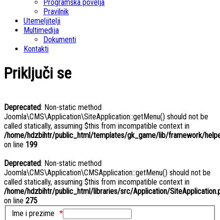
Programska povelja
Pravilnik
Utemeljitelji
Multimedija
Dokumenti
Kontakti
Priključi se
Deprecated
: Non-static method
Joomla\CMS\Application\SiteApplication::getMenu() should not be
called statically, assuming $this from incompatible context in
/home/hdzbihtr/public_html/templates/gk_game/lib/framework/helper
on line
199
Deprecated
: Non-static method
Joomla\CMS\Application\CMSApplication::getMenu() should not be
called statically, assuming $this from incompatible context in
/home/hdzbihtr/public_html/libraries/src/Application/SiteApplication.
on line
275
Ime i prezime