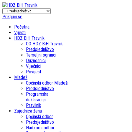
Priključi se
Početna
Vijesti
HDZ BiH Travnik
OO HDZ BiH Travnik
Predsjedništvo
Temeljni ogranci
Dužnosnici
Vijećnici
Povijest
Mladež
Općinski odbor Mladeži
Predsjedništvo
Programska
deklaracija
Pravilnik
Zajednica žena
Općinski odbor
Predsjedništvo
Nadzorni odbor