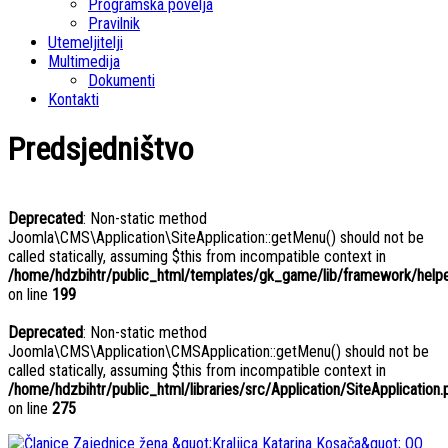
Programska povelja
Pravilnik
Utemeljitelji
Multimedija
Dokumenti
Kontakti
Predsjedništvo
Deprecated
: Non-static method
Joomla\CMS\Application\SiteApplication::getMenu() should not be
called statically, assuming $this from incompatible context in
/home/hdzbihtr/public_html/templates/gk_game/lib/framework/helper
on line
199
Deprecated
: Non-static method
Joomla\CMS\Application\CMSApplication::getMenu() should not be
called statically, assuming $this from incompatible context in
/home/hdzbihtr/public_html/libraries/src/Application/SiteApplication.
on line
275